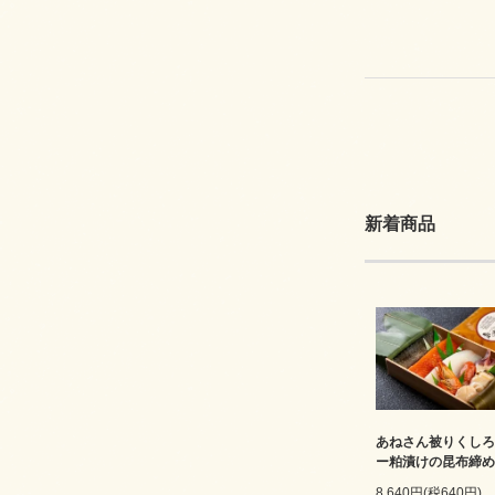
新着商品
あねさん被りくしろ
ー粕漬けの昆布締め
8,640円(税640円)