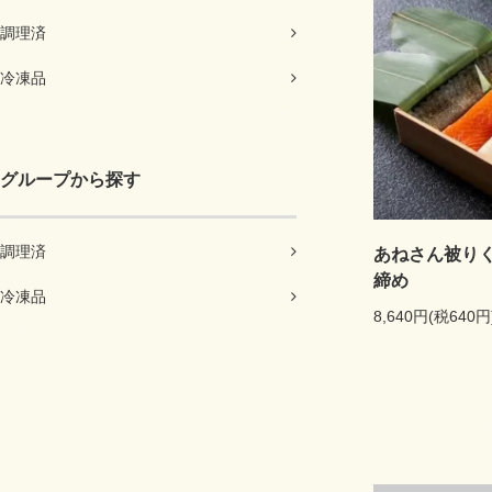
調理済
冷凍品
グループから探す
調理済
あねさん被り
締め
冷凍品
8,640円(税640円